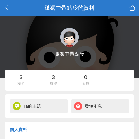
孤獨中帶點冷的資料
孤獨中帶點冷
3
3
0
積分
威望
金錢
Ta的主題
發短消息
個人資料