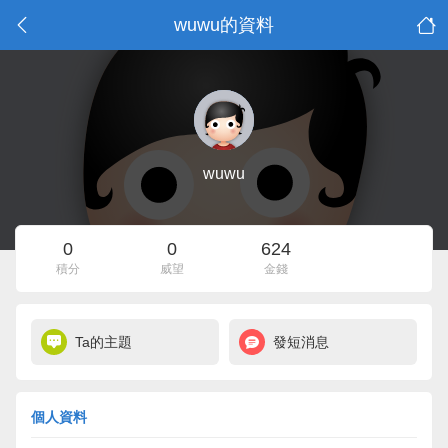
wuwu的資料
wuwu
0
0
624
積分
威望
金錢
Ta的主題
發短消息
個人資料