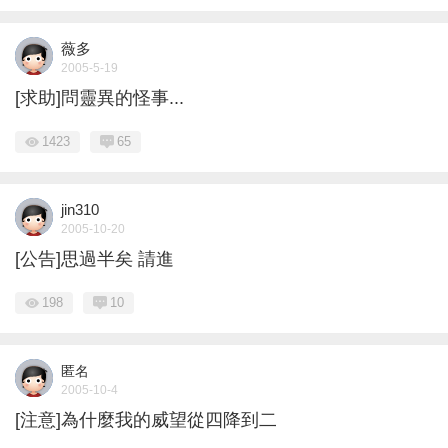
薇多
2005-5-19
[求助]問靈異的怪事...
1423
65
jin310
2005-10-20
[公告]思過半矣 請進
198
10
匿名
2005-10-4
[注意]為什麼我的威望從四降到二