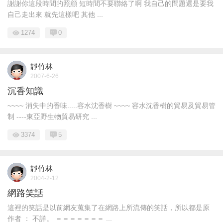
謝謝你這段時間的照顧 短時間不要聯絡了啊 我自己的問題還是要我
自己走出來 就先這樣吧 其他 ...
1274
0
靜竹林
2007-6-26
沉香知識
~~~~ 消失中的香味.....容水沈香樹 ~~~~ 容水沈香樹的貿易及貿易管
制 ----東亞野生物貿易研究 ...
3374
5
靜竹林
2004-2-12
網路笑話
這裡的笑話是以前網友蒐集了在網路上所流傳的笑話，所以都是原
作者 ： 不詳。 ＝＝＝＝＝＝＝ ...