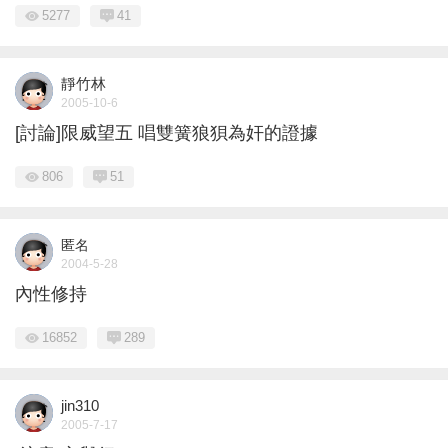
5277
41
靜竹林
2005-10-6
[討論]限威望五 唱雙簧狼狽為奸的證據
806
51
匿名
2004-5-28
內性修持
16852
289
jin310
2005-7-17