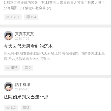
1.那本才是正統的紫微斗數:目前各大書局販賣之紫微斗數書大慨可
分為兩類. (1).紫微斗數全書.(2) ...
11201
104
真頁不真頁
2010-7-26
今天去代天府看到的沉木
師兄啊~跟朋友去南鯤鯓代天府發現的 每個都很粗 他們要籌建玉皇
宮 所以把信徒過去送的沉香木 ...
1596
2
話中有禪
2010-5-15
法院如果判戈巴無罪那...
112
2