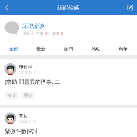
認證論談
認證論談
今日:
0
主題:
26
排名:
5
全部
最新
熱門
熱帖
精華
靜竹林
2015-11-7
[求助]問靈異的怪事..二
3
0
匿名
2004-5-19
紫微斗數探討