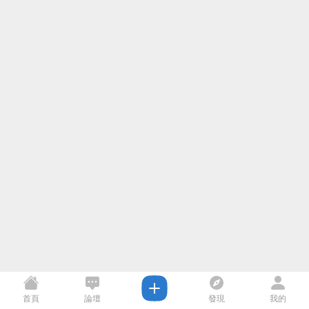
首頁
論壇
發現
我的